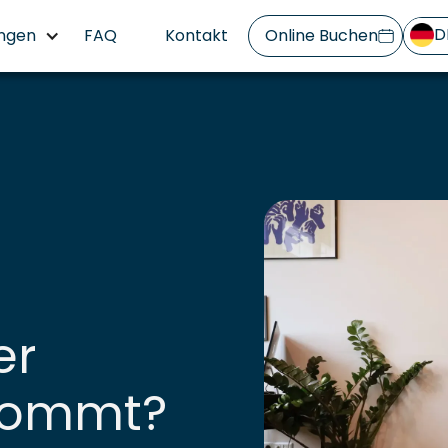
D
ngen
FAQ
Kontakt
Online Buchen
er
kommt?